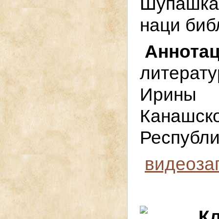
Шупашка
наци биб
Анн
литера
Ирины 
Канашс
Республи
видеоза
К