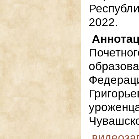
Республ
2022.
Аннот
Почетн
образ
Федера
Григор
уроженц
Чувашско
видеоза