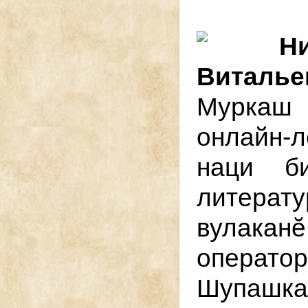
Н
Виталье
Муркаш 
онлайн-л
наци б
литерат
вулака
операт
Шупашка