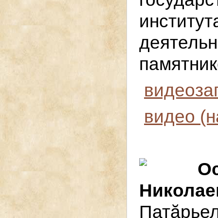
инстит
деятел
памятник
видеоза
видео (н
О
Николае
Патӑрье