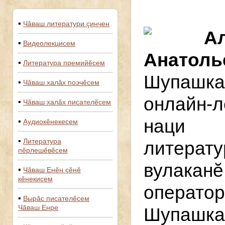
Чăваш литератури çинчен
А
Видеолекцисем
Анатоль
Литература премийĕсем
Шупашка
Чӑваш халӑх поэчӗсем
онлайн-л
Чӑваш халӑх писателӗсем
наци 
Аудиокӗнекесем
Литература
литерат
пĕрлешĕвĕсем
вулакан
Чӑваш Енӗн ҫӗнӗ
кӗнекисем
операт
Вырӑс писателӗсем
Чăваш Енре
Шупашка