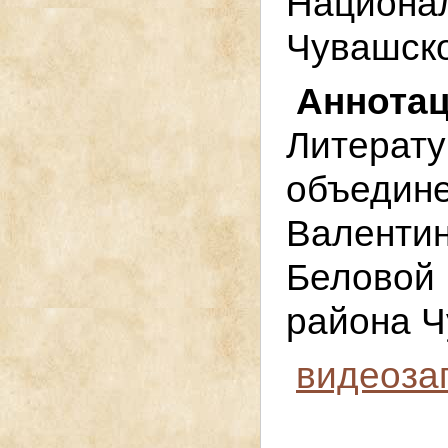
Нацио
Чувашско
Аннота
Литера
объедин
Вален
Беловой
района Ч
видеоза