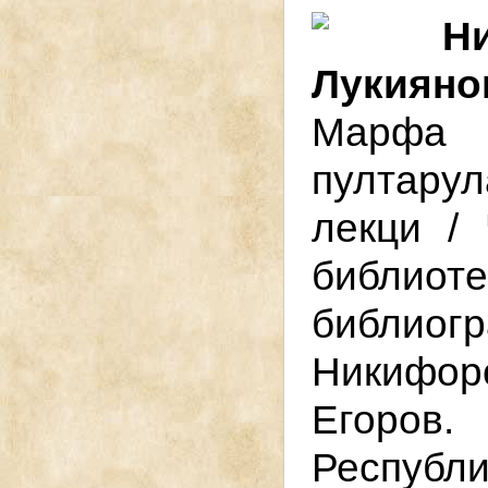
Н
Лукияно
Марфа 
пултару
лекци /
библиот
библиогр
Никифо
Егоров
Республ