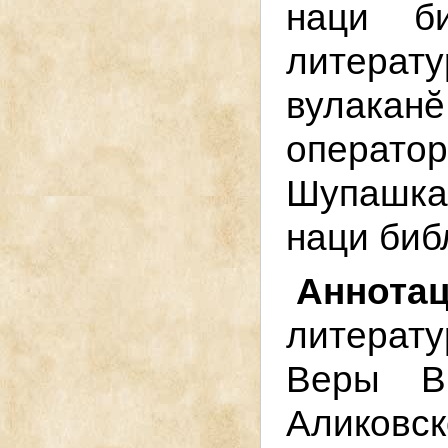
наци б
литерат
вулака
операт
Шупашка
наци биб
Анн
литера
Веры В
Аликовс