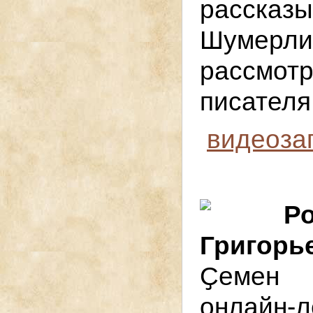
расска
Шумерли
рассмо
писателя
видеоза
Р
Григорь
Ҫемен 
онлайн-л