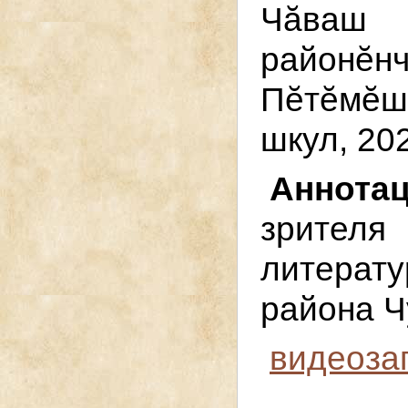
Чӑваш
районӗ
Пӗтӗмӗш
шкул, 20
Аннот
зрителя
литерат
района Ч
видеоза