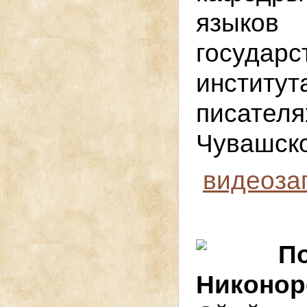
язык
государс
институ
писател
Чувашско
видеоза
П
Никонор