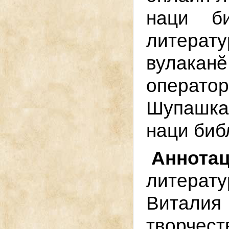
наци б
литерат
вулака
операт
Шупашка
наци биб
Анн
литера
Витал
творчес