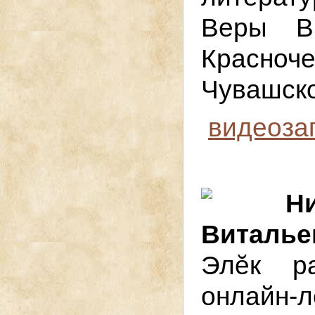
Веры В
Красн
Чувашско
видеоза
Н
Виталье
Элӗк р
онлайн-л