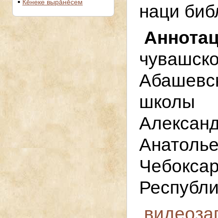
Кĕнеке вырăнĕсем
наци биб
Аннот
чувашск
Абашевс
школы 
Алек
Анато
Чебокса
Республи
видеоза