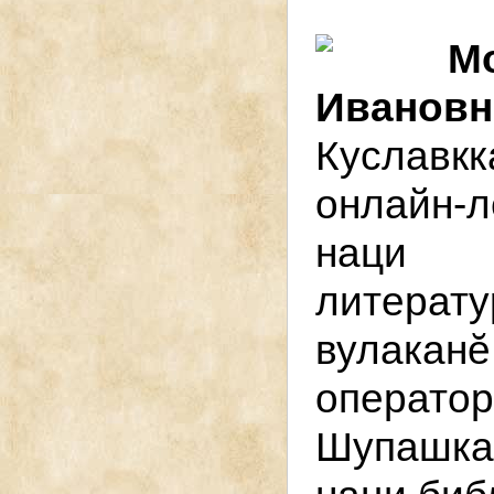
М
Ивановн
Куславкк
онлайн-л
наци 
литерат
вулака
операт
Шупашка