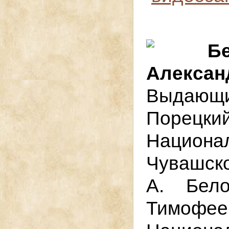
Б
Алексан
Выдающи
Порецкий
Нацио
Чувашско
А. Бел
Тимоф