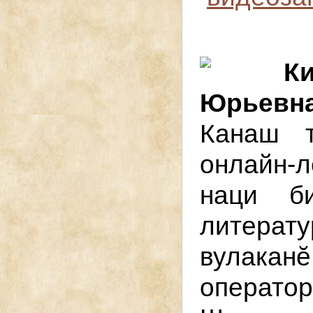
К
Юрьевна
Канаш т
онлайн-л
наци б
литерат
вулака
операт