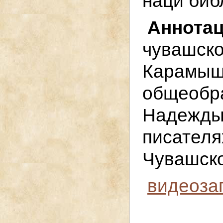
наци биб
Аннот
чувашск
Карамыш
общеоб
Надежды
писател
Чувашско
видеоза