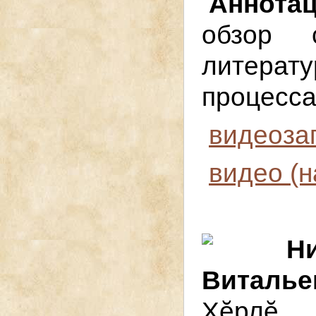
Аннота
обзор 
литера
процесса
видеоза
видео (н
Н
Виталье
Хӗрлӗ