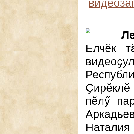
видеозап
Ле
Елчӗк т
видео
Респуб
Ҫирӗкл
пӗлӳ па
Аркадье
Наталия 