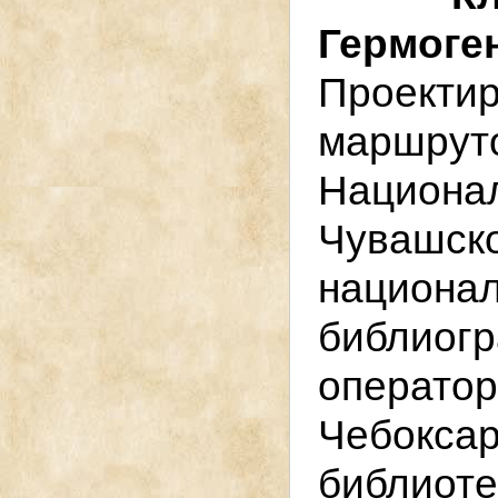
Гермоге
Проекти
маршрут
Нацио
Чувашс
национ
библиогр
операто
Чебокс
библиоте