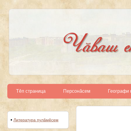
Тĕп страница
Персонӑсем
Географи 
Литература пулăмĕсем