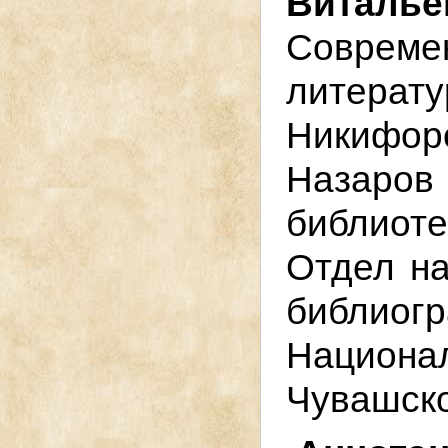
Виталье
Совре
литерату
Никифо
Назар
библиоте
Отдел н
библио
Нацио
Чувашско