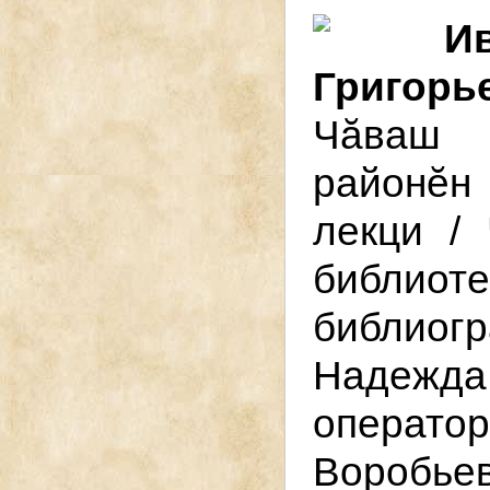
И
Григорь
Чӑваш 
районӗн
лекци /
библиот
библио
Надежда
операт
Воробье