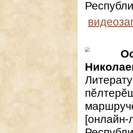
Республи
видеоза
О
Николае
Литер
пӗлтер
маршру
[онла
Республ