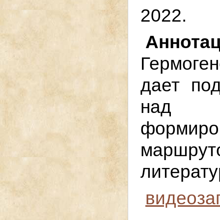
2022.
Аннота
Гермоге
дает по
над 
формир
маршр
литерату
видеозап