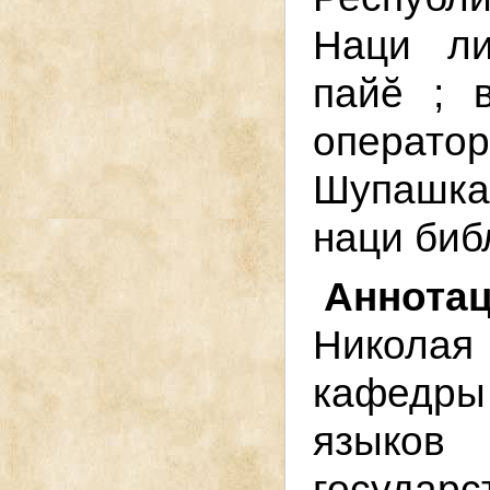
Наци ли
пайӗ ; 
операто
Шупашка
наци биб
Аннот
Никола
кафедры
язык
государс