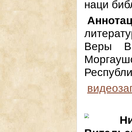
наци биб
Анн
литера
Веры В
Моргауш
Республи
видеоза
Н