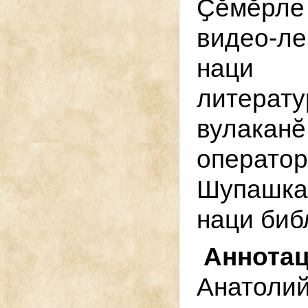
Ҫӗмӗрле
видео-л
наци 
литерат
вулака
операт
Шупашка
наци биб
Аннот
Анато