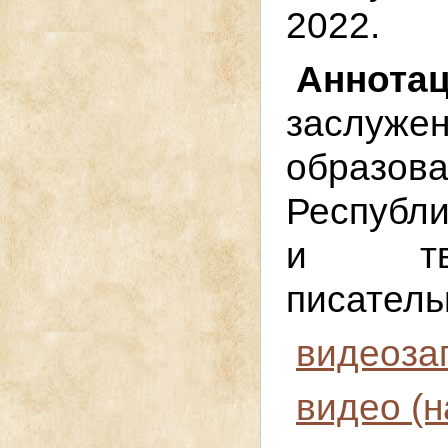
2022.
Аннота
заслу
образ
Республи
и тво
писател
видеоза
видео (н