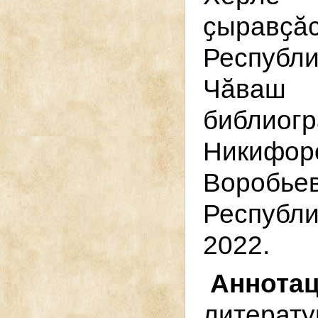
ҫыравҫӑс
Республ
Чӑваш
библиогр
Никифор
Воробье
Республ
2022.
Анн
литера